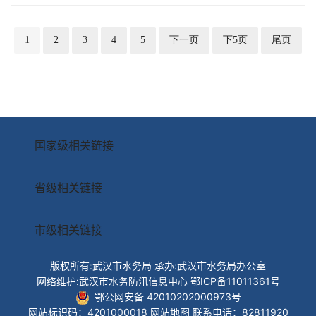
区或商业体项目内化粪池、隔油池、
1
2
3
4
5
下一页
下5页
尾页
排污管网的疏通服...
国家级相关链接
省级相关链接
市级相关链接
版权所有:武汉市水务局
承办:武汉市水务局办公室
网络维护:武汉市水务防汛信息中心
鄂ICP备11011361号
鄂公网安备 42010202000973号
网站标识码：4201000018
网站地图
联系电话：82811920