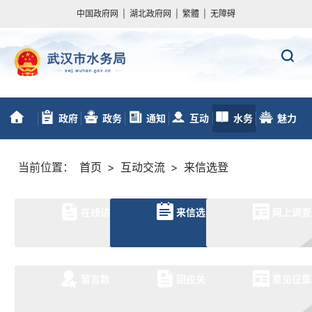
中国政府网
|
湖北政府网
|
繁體
|
无障碍
政府
政务
通知
互动
水务
魅力
首
信息公开
服务
动态
交流
数据
水务
当前位置：
首页
>
互动交流
>
来信选登
页
在线访谈
来信选登
网上调查
留言数据
回应关切
意见征集