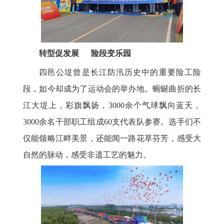
转型促发展 险段变乐园
四邑公堤曾是长江防汛历史中的重要险工险
段，如今却成为了运动会的举办地。蜿蜒曲折的长
江大堤上，彩旗飘扬，3000余个气球飘向蓝天，
3000余名干部职工组成60支代表队参赛。选手们不
仅能领略江畔美景，还能闻一路花草芬芳，感受大
自然的脉动，感受非遗工艺的魅力。