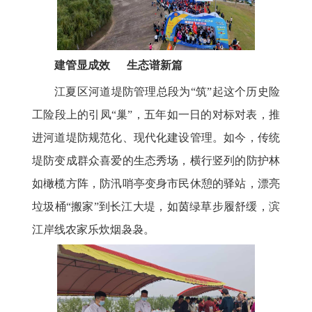
建管显成效 生态谱新篇
江夏区河道堤防管理总段为“筑”起这个历史险
工险段上的引凤“巢”，五年如一日的对标对表，推
进河道堤防规范化、现代化建设管理。如今，传统
堤防变成群众喜爱的生态秀场，横行竖列的防护林
如橄榄方阵，防汛哨亭变身市民休憩的驿站，漂亮
垃圾桶“搬家”到长江大堤，如茵绿草步履舒缓，滨
江岸线农家乐炊烟袅袅。