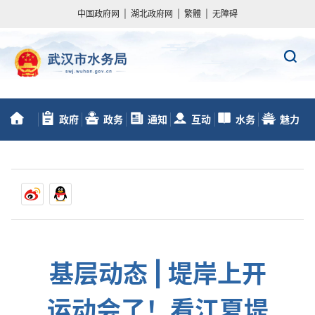
中国政府网
|
湖北政府网
|
繁體
|
无障碍
政府
政务
通知
互动
水务
魅力
首
信息公开
服务
动态
交流
数据
水务
页
基层动态 | 堤岸上开
运动会了！看江夏堤