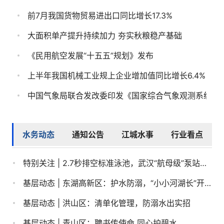
前7月我国货物贸易进出口同比增长17.3%
大面积单产提升持续加力 夯实秋粮稳产基础
《民用航空发展“十五五”规划》发布
上半年我国机械工业规上企业增加值同比增长6.4%
东方之约，相约未来——中国元首外交的世界情怀与大
水务动态
通知公告
江城水事
行业看点
最是真情暖人心——中国元首外交的世界情怀与大国气派
以坚定的理想信念筑牢精神根基——习近平党建思想理论品...
特别关注 | 2.7秒排空标准泳池，武汉“航母级”泵站有多强？
“以天下之利为利”——中国元首外交的世界情怀与大国气派
基层动态 | 东湖高新区：护水防溺，“小小河湖长”开讲啦！
四部门印发实施方案 加快建设统一开放的交通运输市场
基层动态 | 洪山区：清单化管理，防溺水出实招
习近平总书记引领“十五五”开局之年中国经济破浪前行
基层动态 | 青山区：聘书传使命 同心护碧水