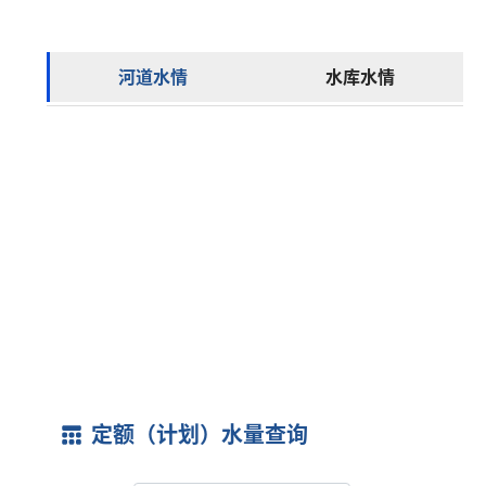
武创院注资眼科AI中试 香港理工大学技术在汉走向生产线
水务动态 | 安排！江滩休息打卡新点位
基层动态 | 江夏区：整治岸线“四乱” 多方联动守碧波
盛阅春会见香港理工大学校董会主席林大辉
基层动态 | 东湖高新区：新规施行5个月，管网整改现场直击→
央媒聚焦 | 武汉推行河湖长制十年 构筑人水和谐共生优美画卷
河道水情
水库水情
熊征宇调研香港理工大学武汉科技创新研究院 持续深化汉港...
水务动态 | 189场科普讲座、十余年坚守，看武汉护水志愿...
基层动态 | 东西湖区：大手拉小手，共护河湖安
特别关注 | 盛阅春调研迎峰度夏保障工作
河湖长制 | 全新升级！河湖长电子公示牌上线
特别关注 | 水利部研究部署“八上”防汛关键期重点工作
幸福河湖 | 河湖十年 等你记录！第八届短视频征集火热开启
特别关注 | 150年来最强厄尔尼诺，要来了
特别关注 | 共话良策！民间力量护河湖
央媒聚焦 | “七下八上”关键期，防汛举措如何落实落细
2025年武汉市水资源公报
特别关注 | 两部门重拳出击：汛期违法不良信息，严查！
2025年武汉市水土保持公报
特别关注 | 水利部滚动部署防汛关键期防汛工作
2024年武汉市水土保持公报
特别关注 | “六张网”更重要的功能是为复杂现代化社会构...
2024年武汉市水资源公报
定额（计划）水量查询
特别关注 | “七下八上”极限大考！应急能力如何破局
2023年武汉市水土保持公报