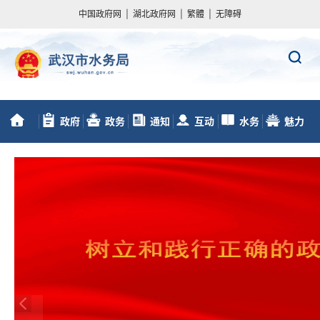
中国政府网
|
湖北政府网
|
繁體
|
无障碍
政府
政务
通知
互动
水务
魅力
首
信息公开
服务
动态
交流
数据
水务
页