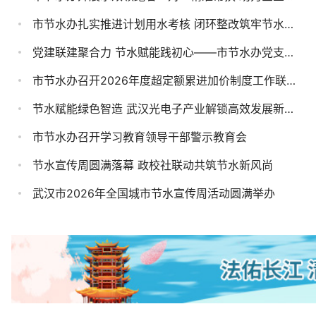
关志鸥在花湖国际机场调研并召开座谈会 全力打造国际一流...
G4223武汉至重庆高速公路武汉段（二期） 工程涉后官湖湖...
市节水办扎实推进计划用水考核 闭环整改筑牢节水管控...
关志鸥在咸宁调研时强调 抓实防汛减灾工作 推进乡村全面...
武汉市水务局关于举行洪山区高校及科研院所周边配套排水...
党建联建聚合力 节水赋能践初心——市节水办党支部...
陈平赴孝感汉川市检查防汛抗旱工作
武汉市水务局关于举行武汉长江新区五通片 项家汊湖综合整...
市节水办召开2026年度超定额累进加价制度工作联席会
黎东辉强调 以正确政绩观推动全省进一步深化国资国企改革...
武汉市水务局关于举行武阳大道一期 工程建设占用湖泊听证...
节水赋能绿色智造 武汉光电子产业解锁高效发展新密码
盛阅春会见中车长客董事长刘长青、精工控股集团总裁孙国君
武汉市水务局关于举行武汉至黄梅高速 公路武汉段工程建设...
市节水办召开学习教育领导干部警示教育会
盛阅春讲授树立和践行正确政绩观学习教育专题党课 凝心聚...
特别关注 | 一江清水向东流，80公里贯通的答案
节水宣传周圆满落幕 政校社联动共筑节水新风尚
盛阅春参加江岸区委常委会树立和践行正确政绩观学习教育...
媒体聚焦 | 好评拉满！汉口江滩这波上新你体验了吗？
武汉市2026年全国城市节水宣传周活动圆满举办
老工业楼改成青年公寓 顺带解决了周边老小区的用水顽疾
特别关注 | 防汛关键期！硬核“秘密武器”大揭秘→
基层动态 | 武汉经开区：开讲！“武汉伢的江湖课堂”
市政府召开第192次常务会议 研究落实推动高质量发展改革...
央媒聚焦 | 央视点赞！武汉再生水年省近5亿立方米
特别关注 | 闻汛即动 快速清漂 全市同步开展雨后河湖水环...
今年来得最多，沙湖迎来灰翅浮鸥“育儿季”
防溺水动态 | 2000架无人机闪耀江滩，防溺水知识“飞”上...
湖影千寻影像志 | 鲁湖
盛阅春会见新凤鸣集团董事长庄耀中
基层动态 | 东西湖区：突破40万吨！从容应对供水保障“大...
湖影千寻影像志 | 黄家湖