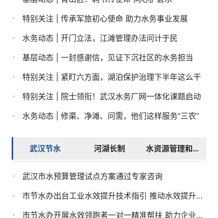
习近平在中共中央政治局第二十七次集体学习时强调 强化政...
特别关注 | 传承军旅初心使命 助力水务事业发展
总书记的人民情怀 | “始终同人民同呼吸、共命运、心连心”
水务动态 | 开门立法，江滩管理办法问计于民
习近平致电祝贺诺瓦当选连任圣多美和普林西比总统
基层动态 | 一封感谢信，见证下沉社区的水务担当
最大降雨量出现在蔡甸，目前武汉主次干道无积水
特别关注 | 紧盯六方面，湖泊保护治理下半年这么干
习近平同巴西总统卢拉通电话
特别关注 | 院士领衔！武汉水务厂网一体化课题启动
关志鸥会见深圳华强集团董事长李曙成一行
水务动态 | 修渠、净滩、问需，他们这样服务“三农”
关志鸥在孝感调研时强调 因地制宜发挥优势 找准定位担当...
洪山区高校及科研院所周边配套排水防涝通道 建设占用湖泊...
李殿勋主持召开省政府常务会议研究湖北省现代综合交通运...
武汉节水
河湖长制
水资源管理和保护
武阳大道一期建设建设占用湖泊批前公示
关志鸥赴长江航务管理局走访调研 携手推动长江航运高质量...
武汉至黄梅高速公路武汉段工程 建设占用湖泊批前公示
武汉市水预算管理试点方案通过专家咨询
省委常委会（扩大）会议暨省委经济工作座谈会召开
武汉长江新区五通片项家汊湖综合整治工程 建设占用湖泊批...
市节水办出台工业水效提升技术指引 推动水效提升三年...
省领导走访慰问驻鄂部队
洪山实验室四期项目涉野芷湖湖泊“三线一路”保护规划绿...
市节水办开展水效领跑者一对一精准帮扶 助力企业打造...