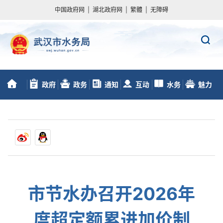
中国政府网
|
湖北政府网
|
繁體
|
无障碍
政府
政务
通知
互动
水务
魅力
首
信息公开
服务
动态
交流
数据
水务
页
市节水办召开2026年
度超定额累进加价制