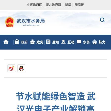
中国政府网
|
湖北政府网
|
繁體
|
无障碍
政府
政务
通知
互动
水务
魅力
首
信息公开
服务
动态
交流
数据
水务
页
节水赋能绿色智造 武
汉光电子产业解锁高