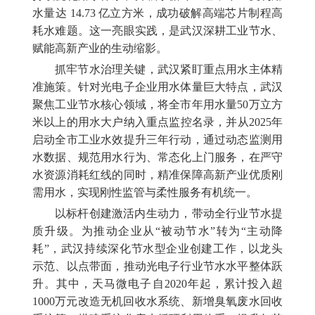
水量达 14.73 亿立方米，成功破解高端芯片制程高
耗水难题。这一亮眼实践，是武汉深耕工业节水、
赋能高新产业的生动缩影。
抓牢节水治理关键，武汉紧盯重点用水主体精
准施策。针对光电子企业用水体量巨大特点，武汉
聚焦工业节水核心领域，将全市年用水量50万立方
米以上的用水大户纳入重点监控名录，并从2025年
启动全市工业水效提升三年行动，通过动态监测用
水数据、规范用水行为、常态化上门服务，在严守
水资源消耗红线的同时，精准保障高新产业优质刚
需用水，实现刚性监管与柔性服务有机统一。
以标杆创建激活内生动力，带动全行业节水提
质升级。为推动企业从“被动节水”转为“主动降
耗”，武汉持续深化节水型企业创建工作，以龙头
示范、以点带面，推动光电子行业节水水平整体跃
升。其中，天马微电子自2020年起，累计投入超
1000万元改造无机回收水系统、新增臭氧废水回收