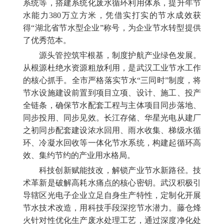
系统等，搭建系统化废水循环利用体系，提升年节
水能力380万立方米，凭借实打实的节水成效获
得“湖北省节水型企业”称号，为企业节水转型提供
了优秀范本。
源头管控筑牢根基，制度护航产业绿色发展。
从根源杜绝水资源粗放利用，是武汉工业节水工作
的核心抓手。全市严格落实节水“三同时”制度，将
节水设施建设前置到项目立项、设计、施工、投产
全链条，确保节水配套工程与主体项目同步落地、
同步投用、同步见效。长江存储、华星光电从建厂
之初同步配套建设浓水回用、雨水收集、梯级水循
环、冷凝水回收等一体化节水系统，构建起循环高
效、集约节约的产业用水格局。
科技创新赋能技改，解锁产业节水新路径。技
术革新是破解高耗水痛点的核心密钥。武汉积极引
导辖区光电子企业立足自身生产特性，定制化开展
节水技术改造，用科技手段深挖节水潜力。藤仓烽
火针对性优化生产废水处理工艺，通过深度净化处