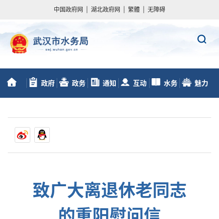
中国政府网
|
湖北政府网
|
繁體
|
无障碍
政府
政务
通知
互动
水务
魅力
首
信息公开
服务
动态
交流
数据
水务
页
致广大离退休老同志
的重阳慰问信