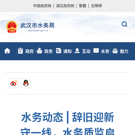
中国政府网
|
湖北政府网
|
繁體
|
无障碍
政府
政务
通知
互动
水务
魅力
首
信息公开
服务
动态
交流
数据
水务
页
水务动态 | 辞旧迎新
守一线，水务质监启