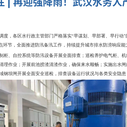
注 | 再迎强降雨！武汉水务人
调度，各区水行政主管部门严格落实“早谋划、早部署、早行动
重点环节，全面推进防汛备汛工作，持续提升城市排水防涝响应能
制柜、自控系统等防汛设备开展全面排查；巡检养护电气柜、机
清理作业；开展前池捞渣清渣作业，确保来水顺畅；实施出水闸
域钢坝闸开展全面安全巡检，排查设备运行状况与各类安全隐患