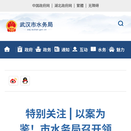
中国政府网
|
湖北政府网
|
繁體
|
无障碍
政府
政务
通知
互动
水务
魅力
首
信息公开
服务
动态
交流
数据
水务
页
特别关注 | 以案为
鉴！市水务局召开领