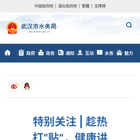
中国政府网
|
湖北政府网
|
繁體
|
无障碍
政府
政务
通知
互动
水务
魅力
首
信息公开
服务
动态
交流
数据
水务
页
特别关注 | 趁热
打“贴”，健康讲