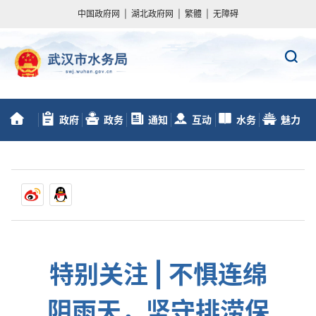
中国政府网
|
湖北政府网
|
繁體
|
无障碍
政府
政务
通知
互动
水务
魅力
首
信息公开
服务
动态
交流
数据
水务
页
特别关注 | 不惧连绵
阴雨天，坚守排涝保