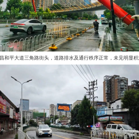
武昌和平大道三角路街头，道路排水及通行秩序正常，未见明显积