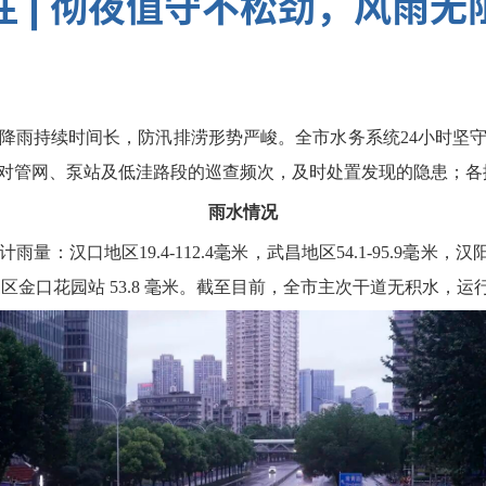
注 | 彻夜值守不松劲，风雨无
降雨持续时间长，防汛排涝形势严峻。全市水务系统24小时坚
对管网、泵站及低洼路段的巡查频次，及时处置发现的隐患；各
雨水情况
汉口地区19.4-112.4毫米，武昌地区54.1-95.9毫米，汉阳
夏区金口花园站 53.8 毫米。截至目前，全市主次干道无积水，运