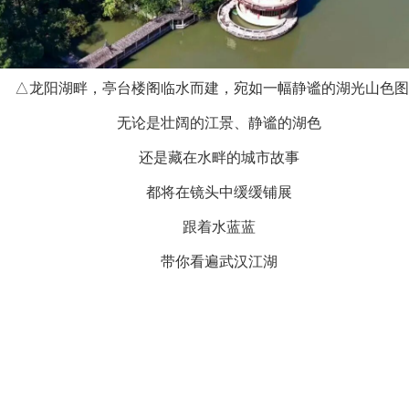
△龙阳湖畔，亭台楼阁临水而建，宛如一幅静谧的湖光山色图
无论是壮阔的江景、静谧的湖色
还是藏在水畔的城市故事
都将在镜头中缓缓铺展
跟着水蓝蓝
带你看遍武汉江湖