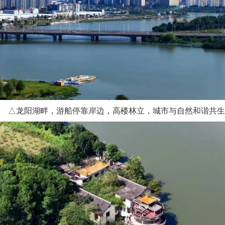
△龙阳湖畔，游船停靠岸边，高楼林立，城市与自然和谐共生