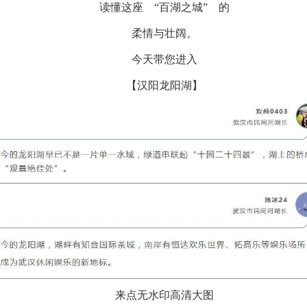
读懂这座 “百湖之城” 的
柔情与壮阔。
今天带您进入
【汉阳龙阳湖】
来点无水印高清大图