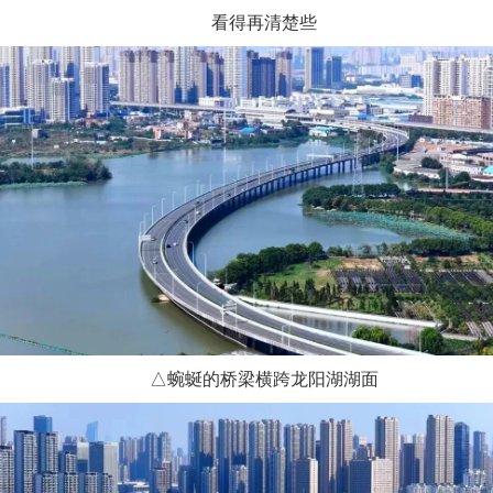
看得再清楚些
△蜿蜒的桥梁横跨龙阳湖湖面