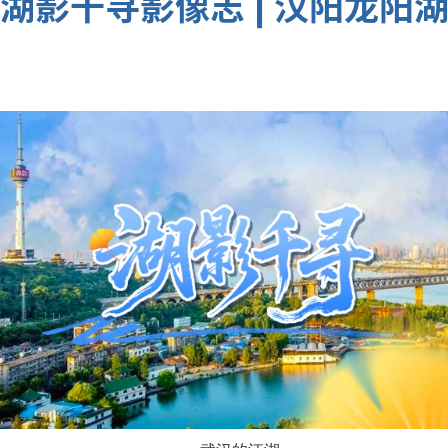
湖影千寻影像志 | 汉阳龙阳