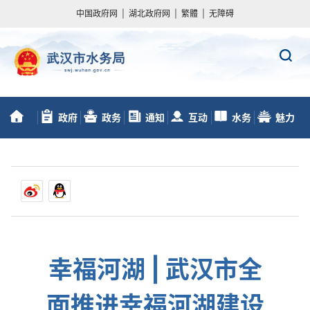
中国政府网
|
湖北政府网
|
繁體
|
无障碍
政府
政务
通知
互动
水务
魅力
首
信息公开
服务
动态
交流
数据
水务
页
幸福河湖 | 武汉市全
面推进幸福河湖建设