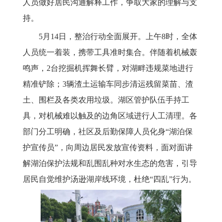
人员做好居民沟通解释工作，争取大家的理解与支
持。
5月14日，整治行动全面展开。上午8时，全体
人员统一着装，携带工具准时集合。伴随着机械轰
鸣声，2台挖掘机挥舞长臂，对湖畔违规菜地进行
精准铲除；3辆渣土运输车同步清运残留菜苗、渣
土、围栏及各类农用垃圾。湖区管护队伍手持工
具，对机械难以触及的边角区域进行人工清理。各
部门分工明确，社区及后勤保障人员化身“湖泊保
护宣传员”，向周边居民发放宣传资料，面对面讲
解湖泊保护法规和乱围乱种对水生态的危害，引导
居民自觉维护汤逊湖岸线环境，杜绝“四乱”行为。