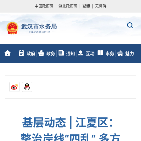
中国政府网
|
湖北政府网
|
繁體
|
无障碍
政府
政务
通知
互动
水务
魅力
首
信息公开
服务
动态
交流
数据
水务
页
基层动态 | 江夏区：
整治岸线“四乱” 多方