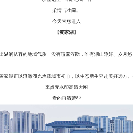
柔情与壮阔。
今天带您进入
【黄家湖】
出温润从容的地域气质，没有喧嚣浮躁，唯有湖山静好、岁月悠
黄家湖正以澄澈湖光承载城市初心，以生态新生奔赴美好远方。
来点无水印高清大图
看的再清楚些