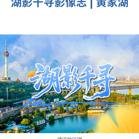
湖影千寻影像志 | 黄家湖