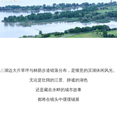
△湖边大片草坪与林荫步道错落分布，是惬意的滨湖休闲风光。
无论是壮阔的江景、静谧的湖色
还是藏在水畔的城市故事
都将在镜头中缓缓铺展