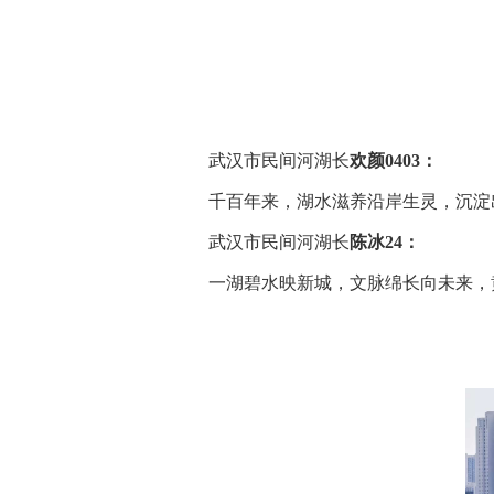
武汉市民间河湖长
欢颜0403：
千百年来，湖水滋养沿岸生灵，沉淀
武汉市民间河湖长
陈冰24：
一湖碧水映新城，文脉绵长向未来，