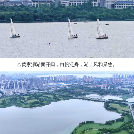
△黄家湖湖面开阔，白帆泛舟，湖上风和景悠。