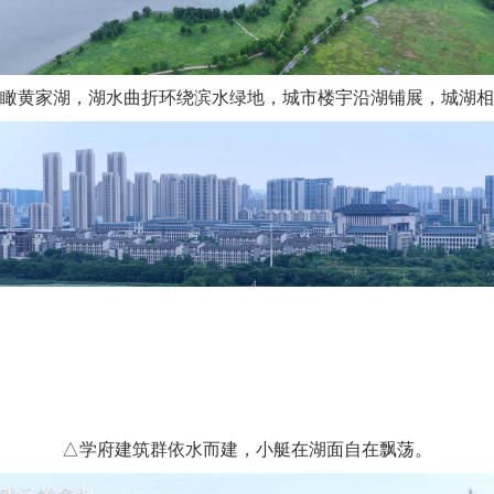
瞰黄家湖，湖水曲折环绕滨水绿地，城市楼宇沿湖铺展，城湖相
△学府建筑群依水而建，小艇在湖面自在飘荡。