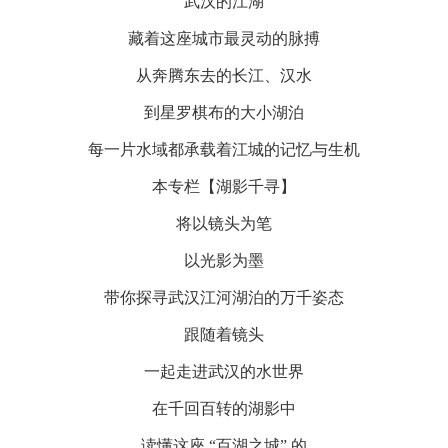
武汉的江湖
藏着这座城市最灵动的脉搏
从奔腾东去的长江、汉水
到星罗棋布的大小湖泊
每一片水域都承载着江城的记忆与生机
本专栏【湖影千寻】
将以镜头为笔
以光影为墨
带你探寻武汉江河湖泊的万千姿态
跟随着镜头
一起走进武汉的水世界
在千回百转的湖影中
读懂这座 “百湖之城” 的