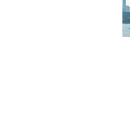
产业兴，则经济兴，产业强，则经济
擎，以高质量发展为路径，以凝聚“抗洪
整体提升”的昂扬向上的发展曲线。
科技创新引领支点建设攀高跃升
对于拥有中央所属科研机构23家、各
创新能力较强”是最鲜明的标签之一，亦