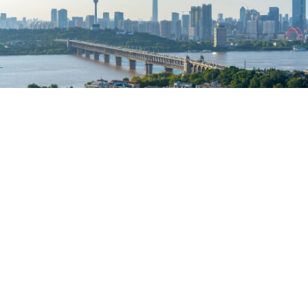
△武汉长江大桥。视觉中国 图
强。但产业的跨越式发展仅是观察湖北支点建设成就的维度之
精神”般的精气神为支撑，三力齐发，协同推进，走出了一条“复
类高校132所、国家“双一流”建设学科32个，在校大学生近20
是构筑战略支点最显著的比较优势之一。