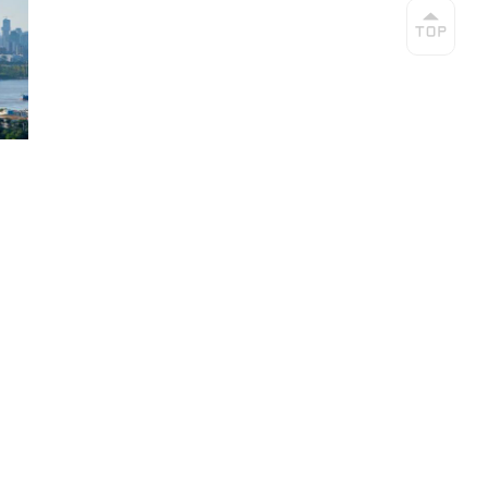
一。纵观全局，近年来湖北以科技创新为引
元打平、重回赛道、修复向好、聚势突破、
0万人的湖北来说，“科教人才优势突出、科技