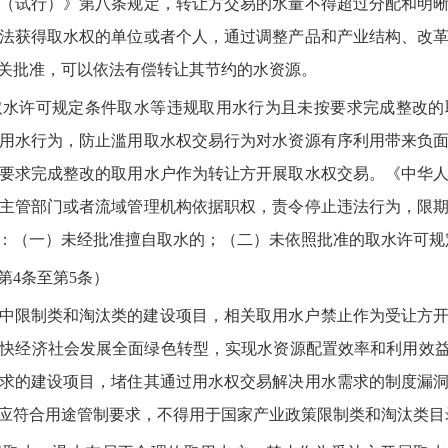
（试行）》第八条规定，转让方交易的水量不得超过分配和明
法获得取水权的单位或者个人，通过调整产品和产业结构、改
关批准，可以依法有偿转让其节约的水资源。
取水许可规定条件取水等违规取用水行为且未按要求完成整改的
用水行为，防止滥用取水权交易行为对水资源有序利用带来负
要求完成整改的取用水户作为转让方开展取水权交易。《中华
主管部门或者流域管理机构依据职权，责令停止违法行为，限
：（一）未经批准擅自取水的；（二）未依照批准的取水许可规
第4条至第5条）
中限制类和淘汰类的建设项目，相关取用水户禁止作为受让方
快经济社会发展全面绿色转型，实现水资源配置效率和利用效益
求的建设项目，堵住其通过用水权交易解决用水需求的制度漏
应符合用途管制要求，不得用于国家产业政策限制类和淘汰类目