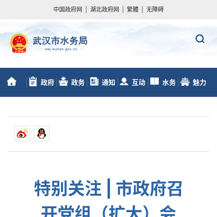
中国政府网
|
湖北政府网
|
繁體
|
无障碍
政府
政务
通知
互动
水务
魅力
首
信息公开
服务
动态
交流
数据
水务
页
特别关注 | 市政府召
开党组（扩大）会