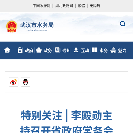
中国政府网
|
湖北政府网
|
繁體
|
无障碍
政府
政务
通知
互动
水务
魅力
首
信息公开
服务
动态
交流
数据
水务
页
特别关注 | 李殿勋主
持召开省政府常务会