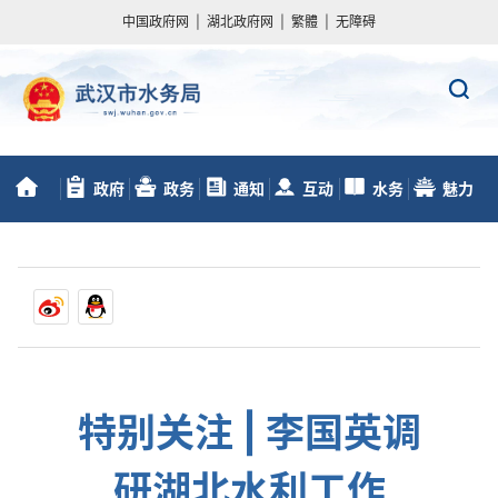
中国政府网
|
湖北政府网
|
繁體
|
无障碍
政府
政务
通知
互动
水务
魅力
首
信息公开
服务
动态
交流
数据
水务
页
特别关注 | 李国英调
研湖北水利工作