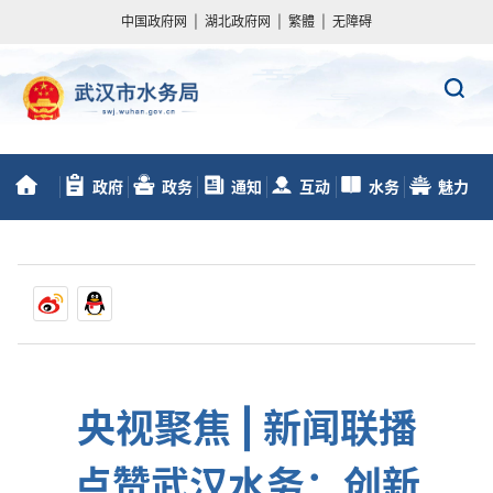
中国政府网
|
湖北政府网
|
繁體
|
无障碍
政府
政务
通知
互动
水务
魅力
首
信息公开
服务
动态
交流
数据
水务
页
央视聚焦 | 新闻联播
点赞武汉水务：创新