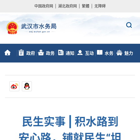
中国政府网
|
湖北政府网
|
繁體
|
无障碍
政府
政务
通知
互动
水务
魅力
首
信息公开
服务
动态
交流
数据
水务
页
民生实事 | 积水路到
安心路，铺就民生“坦