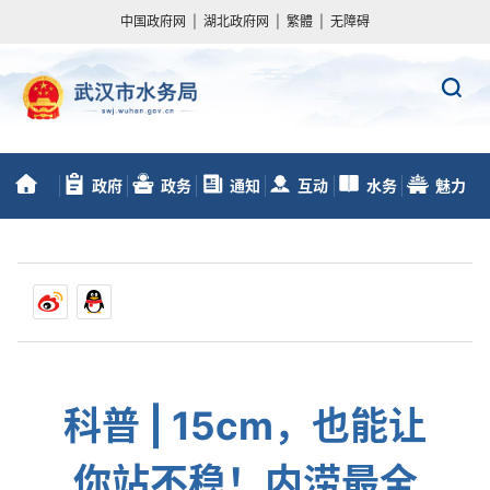
中国政府网
|
湖北政府网
|
繁體
|
无障碍
政府
政务
通知
互动
水务
魅力
首
信息公开
服务
动态
交流
数据
水务
页
科普 | 15cm，也能让
你站不稳！内涝最全