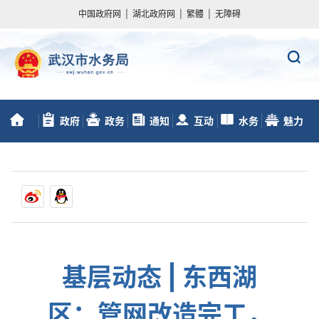
中国政府网
|
湖北政府网
|
繁體
|
无障碍
政府
政务
通知
互动
水务
魅力
首
信息公开
服务
动态
交流
数据
水务
页
基层动态 | 东西湖
区：管网改造完工，