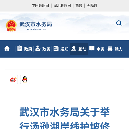
中国政府网
|
湖北政府网
|
繁體
|
无障碍
政府
政务
通知
互动
水务
魅力
首
信息公开
服务
动态
交流
数据
水务
页
武汉市水务局关于举
行汤逊湖岸线护坡修