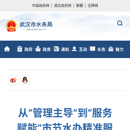
中国政府网
|
湖北政府网
|
繁體
|
无障碍
政府
政务
通知
互动
水务
魅力
首
信息公开
服务
动态
交流
数据
水务
页
从“管理主导”到“服务
赋能”市节水办精准服