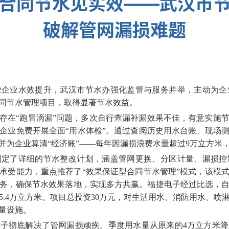
合同节水见实效——武汉市
破解管网漏损难题
业企业水效提升，武汉市节水办强化监管与服务并举，主动为企
同节水管理项目，取得显著节水效益。
存在“跑冒滴漏”问题，多次自行查漏补漏效果不佳，有意实施
企业免费开展全面“用水体检”。通过查阅历史用水台账、现场
为企业算清“经济账”——每年因漏损浪费水量超过9万立方米，
制定了详细的节水整改计划，涵盖管网更换、分区计量、漏损控
承受能力，重点推荐了“效果保证型合同节水管理”模式，该模
务，确保节水效果落地，实现多方共赢。福捷电子经过比选，
5.4万立方米。项目总投资30万元，对生活用水、消防用水、喷
量设施。
捷电子彻底解决了管网漏损顽疾。季度用水量从原来的4万立方米降至