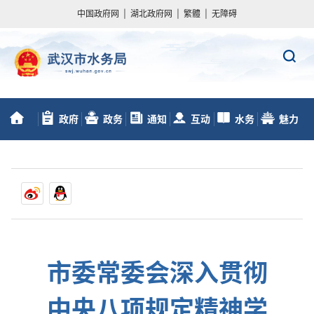
中国政府网
|
湖北政府网
|
繁體
|
无障碍
政府
政务
通知
互动
水务
魅力
首
信息公开
服务
动态
交流
数据
水务
页
市委常委会深入贯彻
中央八项规定精神学