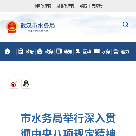
中国政府网
|
湖北政府网
|
繁體
|
无障碍
政府
政务
通知
互动
水务
魅力
首
信息公开
服务
动态
交流
数据
水务
页
市水务局举行深入贯
彻中央八项规定精神