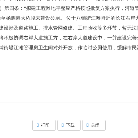
]101号）第四条：“拟建工程滩地平整应严格按照批复方案执行，
船至杨泗港大桥段未建设公厕。 位于八铺街江滩附近的长江右岸
建设涉及道路施工、排水管网修建、工程验收等多环节，暂无法
将积极协调右岸大道施工方，在右岸大道建设中，一并建设完善
铺街堤江滩管理房卫生间对外开放，作临时公厕使用，缓解市民
打印
下载
关闭